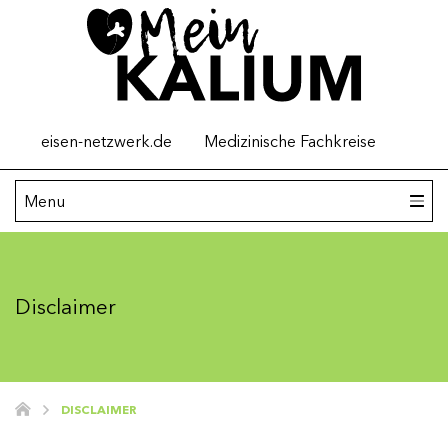
Top
eisen-netzwerk.de
Medizinische Fachkreise
menu
Main
Menu
navigation
Kalium
Disclaimer
Hyperkaliämie verstehen
Hyperkaliämie: Ursachen
Hyperkaliämie behandeln
DISCLAIMER
Tipps für Angehörige