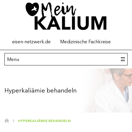
Top
eisen-netzwerk.de
Medizinische Fachkreise
menu
Main
Menu
navigation
Kalium
Hyperkaliämie behandeln
Hyperkaliämie verstehen
Hyperkaliämie: Ursachen
Hyperkaliämie behandeln
HYPERKALIÄMIE BEHANDELN
Tipps für Angehörige