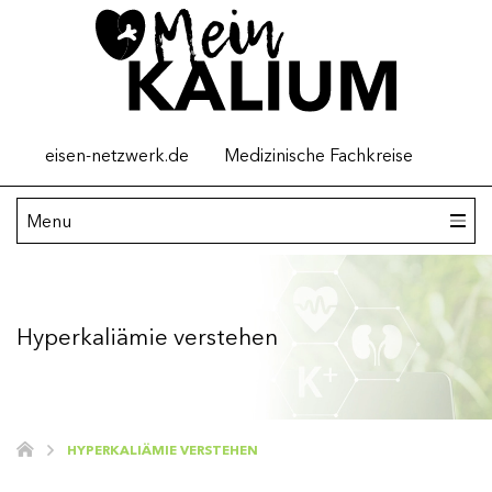
Top
eisen-netzwerk.de
Medizinische Fachkreise
menu
Main
Menu
navigation
Kalium
Hyperkaliämie verstehen
Hyperkaliämie verstehen
Hyperkaliämie: Ursachen
Hyperkaliämie behandeln
HYPERKALIÄMIE VERSTEHEN
Tipps für Angehörige