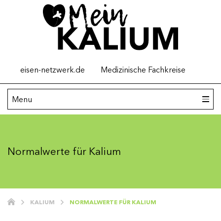
Top
eisen-netzwerk.de
Medizinische Fachkreise
menu
Main
Menu
navigation
Kalium
Normalwerte für Kalium
Hyperkaliämie verstehen
Hyperkaliämie: Ursachen
Hyperkaliämie behandeln
KALIUM
NORMALWERTE FÜR KALIUM
Tipps für Angehörige