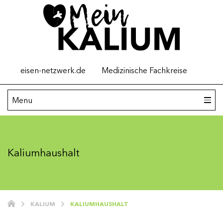
Top
eisen-netzwerk.de
Medizinische Fachkreise
menu
Main
Menu
navigation
Kalium
Kaliumhaushalt
Hyperkaliämie verstehen
Hyperkaliämie: Ursachen
Hyperkaliämie behandeln
KALIUM
KALIUMHAUSHALT
Tipps für Angehörige