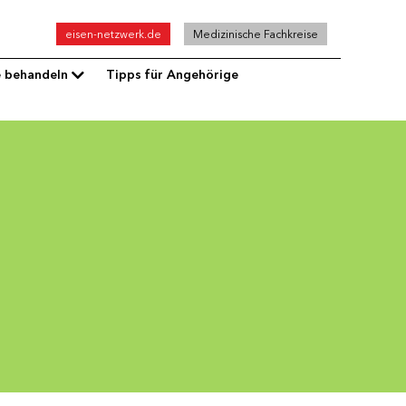
Top
eisen-netzwerk.de
Medizinische Fachkreise
menu
e behandeln
Tipps für Angehörige