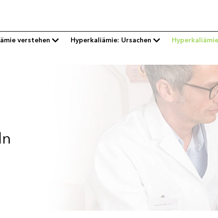
iämie verstehen
Hyperkaliämie: Ursachen
Hyperkaliämi
ln