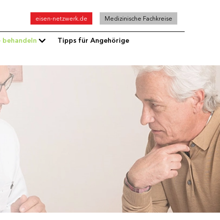
Top
eisen-netzwerk.de
Medizinische Fachkreise
menu
e behandeln
Tipps für Angehörige